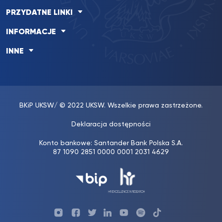
PRZYDATNE LINKI
INFORMACJE
INNE
BKiP UKSW
/ © 2022 UKSW. Wszelkie prawa zastrzeżone.
Deklaracja dostępności
Konto bankowe: Santander Bank Polska S.A.
87 1090 2851 0000 0001 2031 4629
Profil
Profil
Profil
Profil
UKSW
Profil
TikTok
UKSW
UKSW
UKSW
UKSW
YouTube
UKSW
UKSW