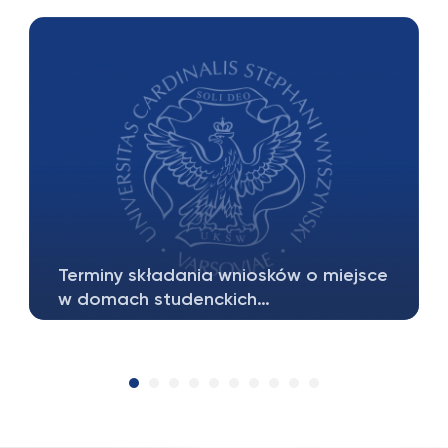
Terminy składania wniosków o miejsce
w domach studenckich…
Studenci II – VI roku studiów – od 1 czerwca
do 12 czerwca…