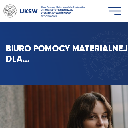
Przejdź
do
treści
BIURO POMOCY MATERIALNEJ
DLA…